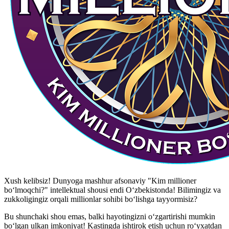
Xush kelibsiz! Dunyoga mashhur afsonaviy "Kim millioner
bo‘lmoqchi?" intellektual shousi endi O‘zbekistonda! Bilimingiz va
zukkoligingiz orqali millionlar sohibi bo‘lishga tayyormisiz?
Bu shunchaki shou emas, balki hayotingizni o‘zgartirishi mumkin
bo‘lgan ulkan imkoniyat! Kastingda ishtirok etish uchun ro‘yxatdan