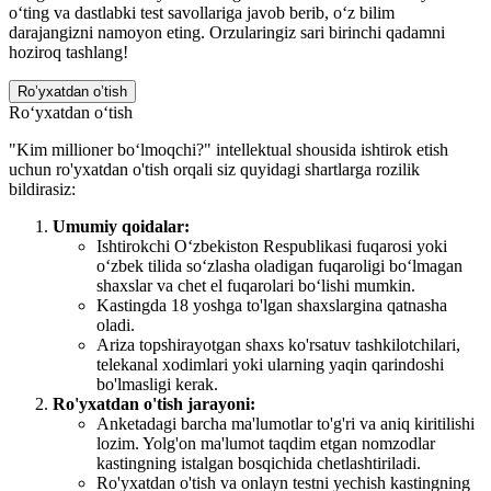
o‘ting va dastlabki test savollariga javob berib, o‘z bilim
darajangizni namoyon eting. Orzularingiz sari birinchi qadamni
hoziroq tashlang!
Ro’yxatdan o’tish
Ro‘yxatdan o‘tish
"Kim millioner bo‘lmoqchi?" intellektual shousida ishtirok etish
uchun ro'yxatdan o'tish orqali siz quyidagi shartlarga rozilik
bildirasiz:
Umumiy qoidalar:
Ishtirokchi O‘zbekiston Respublikasi fuqarosi yoki
o‘zbek tilida so‘zlasha oladigan fuqaroligi bo‘lmagan
shaxslar va chet el fuqarolari bo‘lishi mumkin.
Kastingda 18 yoshga to'lgan shaxslargina qatnasha
oladi.
Ariza topshirayotgan shaxs ko'rsatuv tashkilotchilari,
telekanal xodimlari yoki ularning yaqin qarindoshi
bo'lmasligi kerak.
Ro'yxatdan o'tish jarayoni:
Anketadagi barcha ma'lumotlar to'g'ri va aniq kiritilishi
lozim. Yolg'on ma'lumot taqdim etgan nomzodlar
kastingning istalgan bosqichida chetlashtiriladi.
Ro'yxatdan o'tish va onlayn testni yechish kastingning