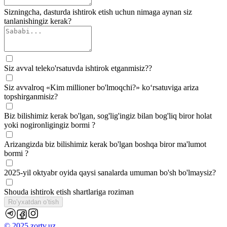
Sizningcha, dasturda ishtirok etish uchun nimaga aynan siz
tanlanishingiz kerak?
Siz avval teleko'rsatuvda ishtirok etganmisiz??
Siz avvalroq «Kim millioner bo'lmoqchi?» ko‘rsatuviga ariza
topshirganmisiz?
Biz bilishimiz kerak bo'lgan, sog'lig'ingiz bilan bog'liq biror holat
yoki nogironligingiz bormi ?
Arizangizda biz bilishimiz kerak bo'lgan boshqa biror ma'lumot
bormi ?
2025-yil oktyabr oyida qaysi sanalarda umuman bo'sh bo'lmaysiz?
Shouda ishtirok etish
shartlariga
roziman
Ro’yxatdan o’tish
© 2025 zortv.uz