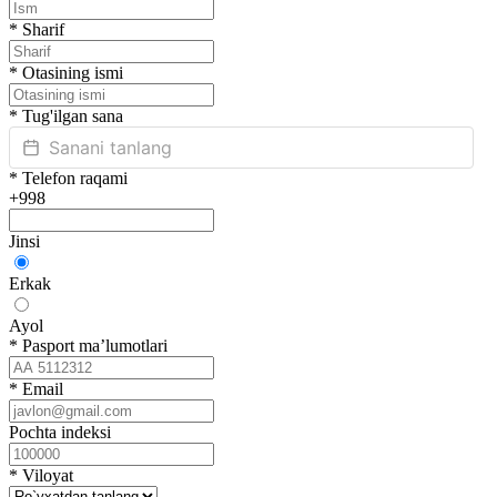
*
Sharif
*
Otasining ismi
*
Tug'ilgan sana
*
Telefon raqami
+998
Jinsi
Erkak
Ayol
*
Pasport ma’lumotlari
*
Email
Pochta indeksi
*
Viloyat