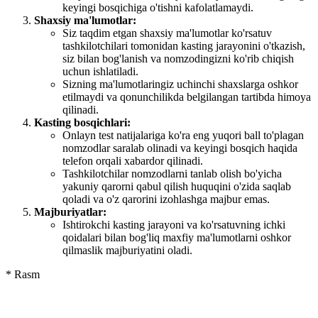
keyingi bosqichiga o'tishni kafolatlamaydi.
Shaxsiy ma'lumotlar:
Siz taqdim etgan shaxsiy ma'lumotlar ko'rsatuv
tashkilotchilari tomonidan kasting jarayonini o'tkazish,
siz bilan bog'lanish va nomzodingizni ko'rib chiqish
uchun ishlatiladi.
Sizning ma'lumotlaringiz uchinchi shaxslarga oshkor
etilmaydi va qonunchilikda belgilangan tartibda himoya
qilinadi.
Kasting bosqichlari:
Onlayn test natijalariga ko'ra eng yuqori ball to'plagan
nomzodlar saralab olinadi va keyingi bosqich haqida
telefon orqali xabardor qilinadi.
Tashkilotchilar nomzodlarni tanlab olish bo'yicha
yakuniy qarorni qabul qilish huquqini o'zida saqlab
qoladi va o'z qarorini izohlashga majbur emas.
Majburiyatlar:
Ishtirokchi kasting jarayoni va ko'rsatuvning ichki
qoidalari bilan bog'liq maxfiy ma'lumotlarni oshkor
qilmaslik majburiyatini oladi.
*
Rasm